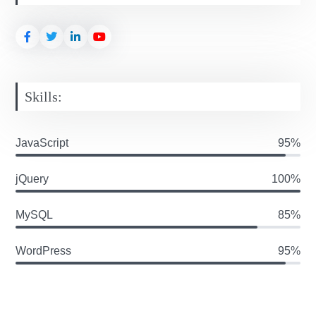
Skills:
JavaScript
95%
jQuery
100%
MySQL
85%
WordPress
95%